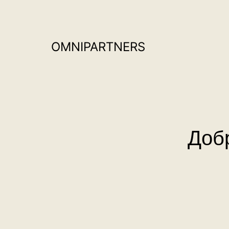
Перейти
к
содержимому
OMNIPARTNERS
Доб